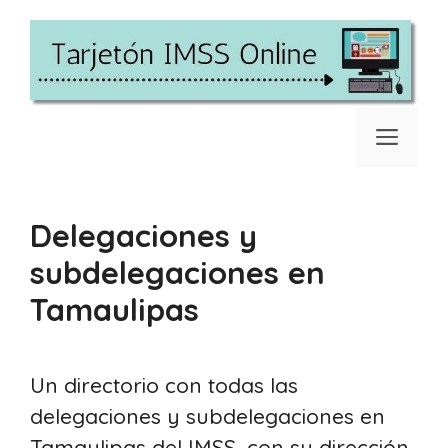
Saltar
al
contenido
Men
Delegaciones y
subdelegaciones en
Tamaulipas
Un directorio con todas las
delegaciones y subdelegaciones en
Tamaulipas del IMSS, con su dirección