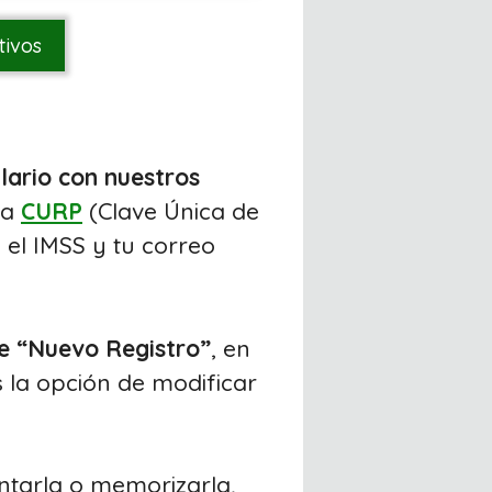
tivos
lario con nuestros
la
CURP
(Clave Única de
 el IMSS y tu correo
de “Nuevo Registro”
, en
s la opción de modificar
ntarla o memorizarla,