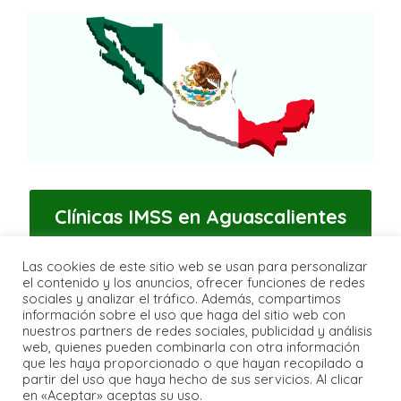
Clínicas IMSS en Aguascalientes
Las cookies de este sitio web se usan para personalizar
el contenido y los anuncios, ofrecer funciones de redes
sociales y analizar el tráfico. Además, compartimos
2026 © tarjetonimss.online
información sobre el uso que haga del sitio web con
Aviso Legal
-
Política de Privacidad
-
Política de
nuestros partners de redes sociales, publicidad y análisis
Cookies
-
Contacto
web, quienes pueden combinarla con otra información
que les haya proporcionado o que hayan recopilado a
Esta página web está escrita con fines informativos, un
partir del uso que haya hecho de sus servicios. Al clicar
servicio de información privado que no se encuentra
en «Aceptar» aceptas su uso.