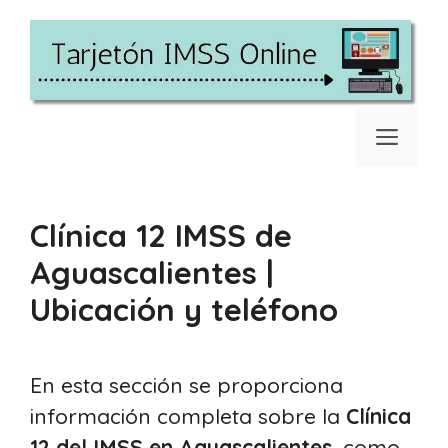
Saltar
al
contenido
Men
Clínica 12 IMSS de
Aguascalientes |
Ubicación y teléfono
En esta sección se proporciona
información completa sobre la
Clínica
12 del IMSS en Aguascalientes
, como