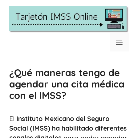
Saltar
al
contenido
Men
¿Qué maneras tengo de
agendar una cita médica
con el IMSS?
El
Instituto Mexicano del Seguro
Social (IMSS) ha habilitado diferentes
canales digitales
para poder agendar,