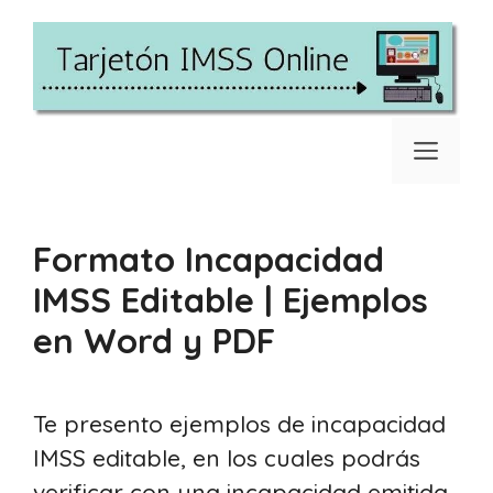
Saltar
al
contenido
Men
Formato Incapacidad
IMSS Editable | Ejemplos
en Word y PDF
Te presento ejemplos de incapacidad
IMSS editable, en los cuales podrás
verificar con una incapacidad emitida