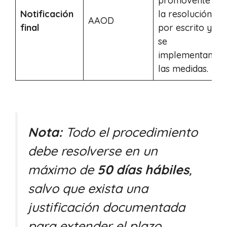
promovente
Notificación
la resolución
AAOD
l
final
por escrito y
s
se
implementan
las medidas.
Nota:
Todo el procedimiento
debe resolverse en un
máximo de
50 días hábiles
,
salvo que exista una
justificación documentada
para extender el plazo.