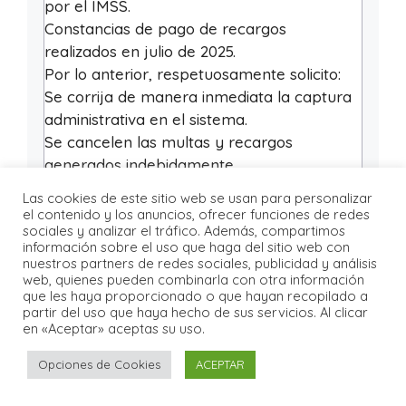
por el IMSS.
Constancias de pago de recargos
realizados en julio de 2025.
Por lo anterior, respetuosamente solicito:
Se corrija de manera inmediata la captura
administrativa en el sistema.
Se cancelen las multas y recargos
generados indebidamente.
Se reintegre a la empresa el importe
Las cookies de este sitio web se usan para personalizar
pagado en exceso por concepto de
el contenido y los anuncios, ofrecer funciones de redes
sociales y analizar el tráfico. Además, compartimos
recargos, equivalente a
74,500 pesos
.
información sobre el uso que haga del sitio web con
En espera de una pronta respuesta,
nuestros partners de redes sociales, publicidad y análisis
agradezco la atención prestada.
web, quienes pueden combinarla con otra información
que les haya proporcionado o que hayan recopilado a
Atentamente,
[Firma]
partir del uso que haya hecho de sus servicios. Al clicar
María Fernanda López Castillo
en «Aceptar» aceptas su uso.
Representante Legal de Textiles del
Opciones de Cookies
ACEPTAR
Occidente S.A. de C.V.
Tel. 33 4567 8910