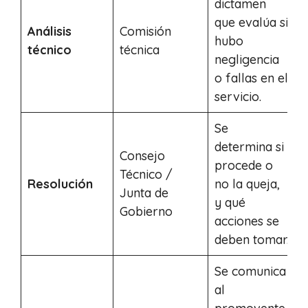
dictamen
que evalúa si
Análisis
Comisión
1
hubo
técnico
técnica
h
negligencia
o fallas en el
servicio.
Se
determina si
Consejo
procede o
Técnico /
2
Resolución
no la queja,
Junta de
h
y qué
Gobierno
acciones se
deben tomar.
Se comunica
al